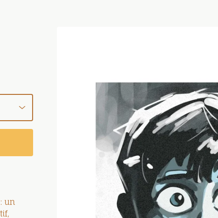
 : un
if,