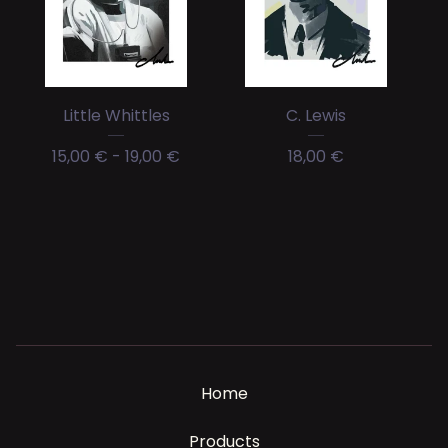
Little Whittles
C. Lewis
15,00
€
-
19,00
€
18,00
€
Home
Products